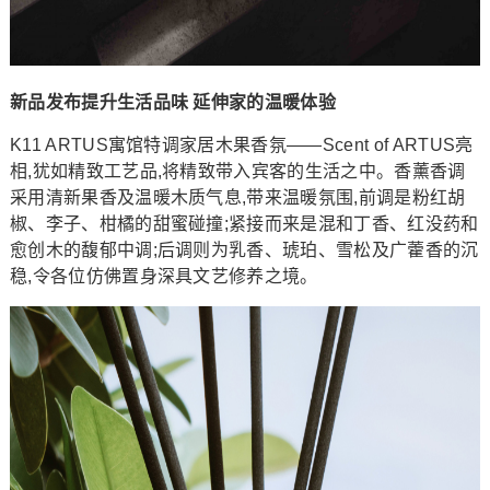
新品发布提升生活品味 延伸家的温暖体验
K11 ARTUS寓馆特调家居木果香氛——Scent of ARTUS亮
相,犹如精致工艺品,将精致带入宾客的生活之中。香薰香调
采用清新果香及温暖木质气息,带来温暖氛围,前调是粉红胡
椒、李子、柑橘的甜蜜碰撞;紧接而来是混和丁香、红没药和
愈创木的馥郁中调;后调则为乳香、琥珀、雪松及广藿香的沉
稳,令各位仿佛置身深具文艺修养之境。