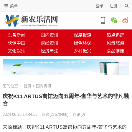
菜单
登录
注册
头条新闻
国内资讯
深度报道
热点追踪
映像中国
财经资讯
绿色环保
风景旅游
文化娱乐
经济与法
乡村振兴
食品健康
您的位置
首页
>
国内资讯
庆祝K11 ARTUS寓馆迈向五周年-奢华与艺术的非凡融
合
2024-06-25 14:44:55
阅读
(
27570406)
评论(0)
来源标题：庆祝K11 ARTUS寓馆迈向五周年-奢华与艺术的