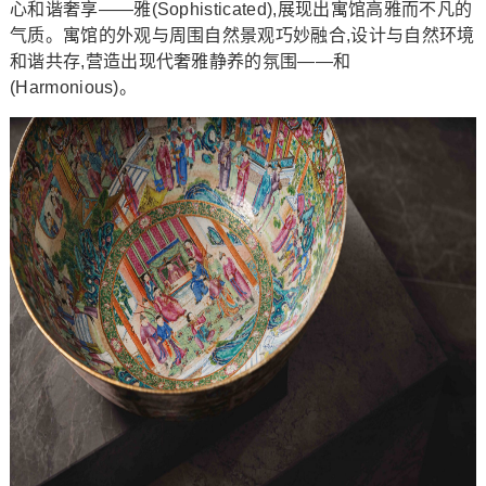
心和谐奢享——雅(Sophisticated),展现出寓馆高雅而不凡的
气质。寓馆的外观与周围自然景观巧妙融合,设计与自然环境
和谐共存,营造出现代奢雅静养的氛围——和
(Harmonious)。