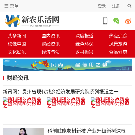
菜单
登录
注册
头条新闻
国内资讯
深度报道
热点追踪
映像中国
财经资讯
绿色环保
风景旅游
文化娱乐
经济与法
乡村振兴
食品健康
财经资讯
新讯网：贵州省现代城乡经济发展研究院系列报道之一
科创赋能老树新枝 产业升级新树深根