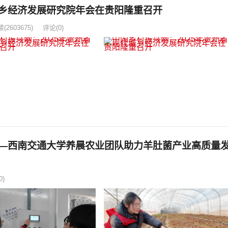
城乡经济发展研究院年会在贵阳隆重召开
读
(2603675)
评论(0)
——西南交通大学养晨农业团队助力羊肚菌产业高质量
0)