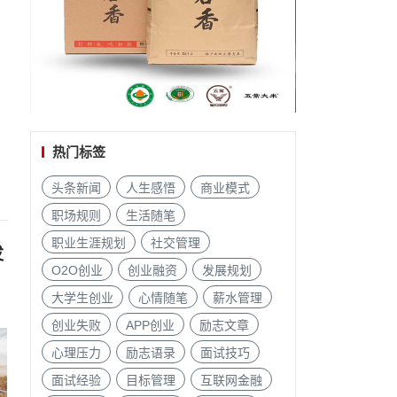
热门标签
头条新闻
人生感悟
商业模式
职场规则
生活随笔
职业生涯规划
社交管理
发
O2O创业
创业融资
发展规划
大学生创业
心情随笔
薪水管理
创业失败
APP创业
励志文章
心理压力
励志语录
面试技巧
面试经验
目标管理
互联网金融