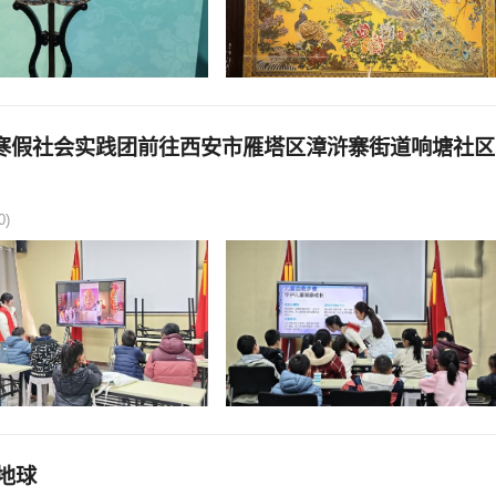
”寒假社会实践团前往西安市雁塔区漳浒寨街道响塘社区
0)
地球