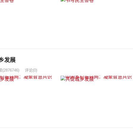
慧共识 共促城乡发展
读
(2876746)
评论(0)