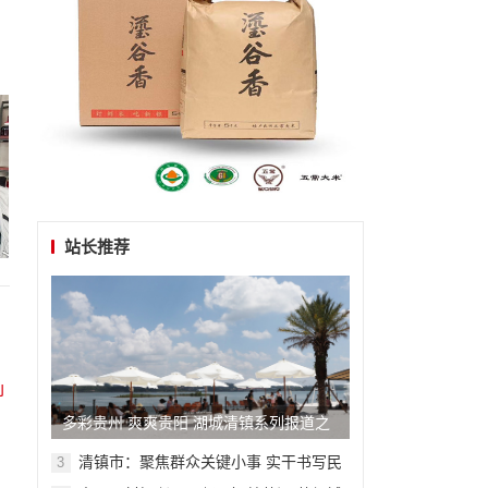
站长推荐
多彩贵州 爽爽贵阳 湖城清镇系列报道之
四十五
清镇市：聚焦群众关键小事 实干书写民
3
生答卷