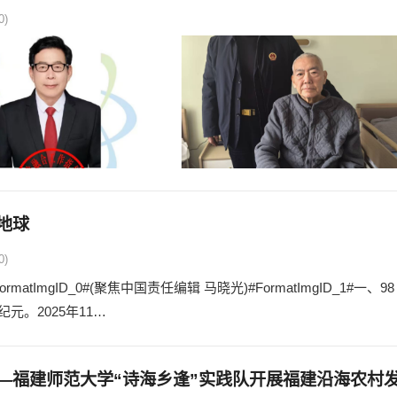
0)
地球
0)
mgID_0#(聚焦中国责任编辑 马晓光)#FormatImgID_1#一、98
。2025年11…
—福建师范大学“诗海乡逢”实践队开展福建沿海农村