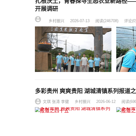
扎根沃土，青春探寻生态农业新路径—
开展调研
乡村振兴
2026-07-13
阅读
(246708)
评论(0
多彩贵州 爽爽贵阳 湖城清镇系列报道
文琪 张涛 李健
乡村振兴
2026-06-12
阅读
(69