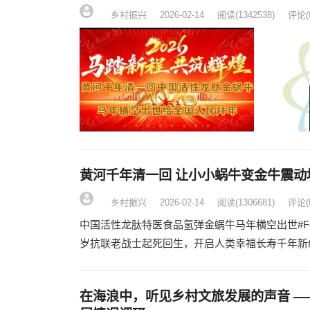
乡村振兴
2026-02-14
阅读
(1342538)
评论(
黄河千年清一回 让小小蜗牛变金牛震动
乡村振兴
2026-02-14
阅读
(1306681)
评论(
中国活性龙肽特医食品氢弹金蜗牛马年横空出世#FormatI
岁抗联老战士起死回生，开启人类幸福长寿千年新纪元
在海浪中，听见乡村文旅发展的声音 —