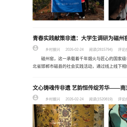
青春实践献策非遗：大学生调研为磁州窑
乡村振兴
2026-02-24
阅读
(2815794)
评论(
磁州窑，这一承载着千年烟火与匠心的国家级非
北省邯郸市磁县的社会实践活动，通过线上线下相
文心铸魂传非遗 艺韵恒传绽芳华——
乡村振兴
2026-02-24
阅读
(1520819)
评论(