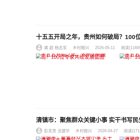
十五五开局之年，贵州如何破局？100
龚 超 杨志军
乡村振兴
2026-05-11
阅读
(1166
清镇市：聚焦群众关键小事 实干书写民
彭克贵 沈建华
乡村振兴
2026-04-27
阅读
(171