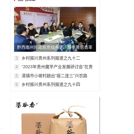
黔西南州民政局党组书记、局长黄思勇率
队莅临省博志公益慈善协会调研
乡村振兴贵州系列报道之九十二
3
“2023年贵州魔芋产业发展研讨会”在贵
4
阳举行
清镇市小坡村趟出“接二连三”兴农路
5
乡村振兴贵州系列报道之九十四
6