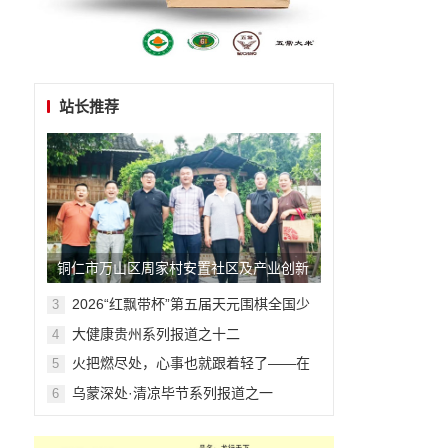
站长推荐
铜仁市万山区周家村安置社区及产业创新
走访调研侧记
​​​​​​​2026“红飘带杯”第五届天元围棋全国少
3
儿围棋公开赛在贵阳开幕
大健康贵州系列报道之十二
4
火把燃尽处，心事也就跟着轻了——在
5
毕节的夏夜与千年文明相拥
乌蒙深处·清凉毕节系列报道之一
6