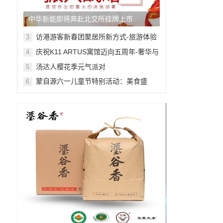
中华新能即将奔赴北交所挂牌上市
访港游客新春团聚居所新方式-旅游体验
3
舒适感提升
庆祝K11 ARTUS寓馆迈向五周年-奢华与
4
艺术的非凡融合
汤达人樱花季元气派对
5
蒙自源六一儿童节特别活动：美食盛
6
宴，快乐无限